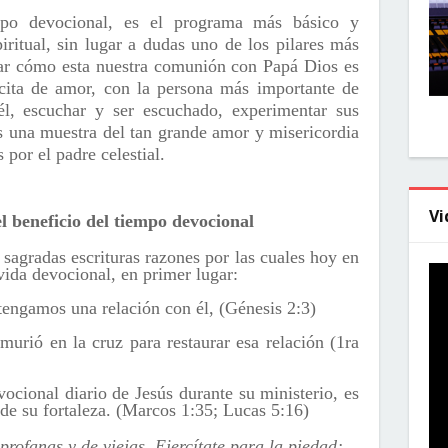
mpo devocional, es el programa más básico y
iritual,
sin lugar a dudas uno de l
os pilares más
uar cómo esta nuestra comunión con Papá Dios es
cita de amor, con la persona más importante de
 él, escuchar y ser escuchado, experimentar sus
es una muestra del tan grande amor y misericordia
por el padre celestial.
Vi
l beneficio del tiempo devocional
 sagradas escrituras razones por las cuales hoy en
ida devocional, en primer lugar:
tengamos una relación con él, (Génesis 2:3)
urió en la cruz para restaurar esa relación (1ra
vocional diario de Jesús durante su ministerio, es
de su fortaleza. (Marcos 1:35; Lucas 5:16)
rofanas y de viejas. Ejercítate para la piedad;