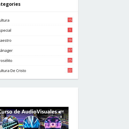
tegories
ultura
15
special
1
aestro
19
ánager
37
rosélito
25
ultura De Cristo
22