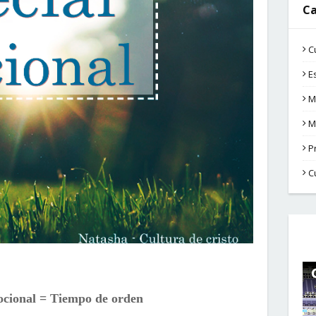
Ca
C
E
M
M
P
C
cional = Tiempo de orden