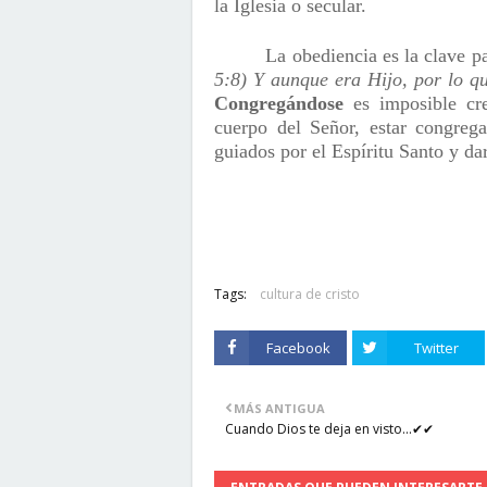
la Iglesia o secular.
La obediencia es la clave p
5:8)
Y aunque era Hijo, por lo q
Congregándose
es imposible cre
cuerpo del Señor, estar congreg
guiados por el Espíritu Santo y da
Tags:
cultura de cristo
Facebook
Twitter
MÁS ANTIGUA
Cuando Dios te deja en visto...✔✔