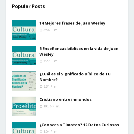
Popular Posts
14 Mejores frases de Juan Wesley
2:54 P. M.
5 Enseñanzas bíblicas en la vida de Juan
Wesley
3:27 P. M.
¿Cuál es el Significado Bíblico de Tu
Nombre?
5:31 P. M.
Cristiano entre inmundos
10:36 P. M.
¿Conoces a Timoteo? 12 Datos Curiosos
1:04 P. M.