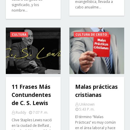
evangelística, llevada a
significado, y los
cabo anualme…
nombre…
CULTURA
CULTURA DE CRISTO
11 Frases Más
Malas prácticas
Contundentes
cristianas
de C. S. Lewis
Unknown
5:43 P. M.
Ruddy
7:07 P. M.
El término “Malas
Clive Staples Lewis nació
Prácticas” es muy común
en la ciudad de Belfast ,
en el área laboral y hace