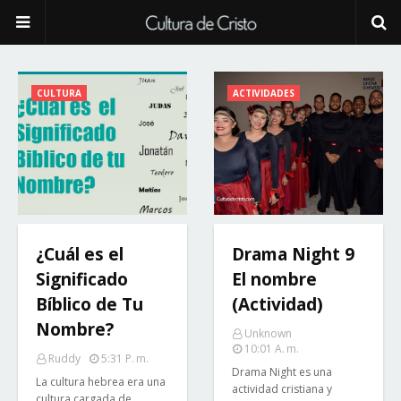
CULTURA
ACTIVIDADES
¿Cuál es el
Drama Night 9
Significado
El nombre
Bíblico de Tu
(Actividad)
Nombre?
Unknown
10:01 A. M.
Ruddy
5:31 P. M.
Drama Night es una
La cultura hebrea era una
actividad cristiana y
cultura cargada de