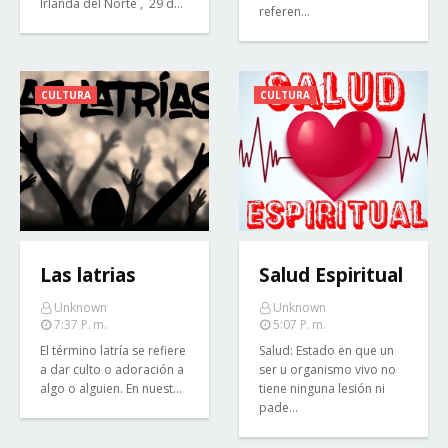
Irlanda del Norte , 29 d…
referen…
CULTURA
CULTURA
Las latrias
Salud Espiritual
Unknown
Unknown
7:37 P. M.
5:07 P. M.
El término latría se refiere
Salud: Estado en que un
a dar culto o adoración a
ser u organismo vivo no
algo o alguien. En nuest…
tiene ninguna lesión ni
pade…