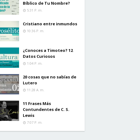
Bíblico de Tu Nombre?
5:31 P. M.
Cristiano entre inmundos
10:36 P. M.
¿Conoces a Timoteo? 12
Datos Curiosos
1:04 P. M.
20 cosas que no sabías de
Lutero
11:28 A. M.
11 Frases Más
Contundentes de C. S.
Lewis
7:07 P. M.