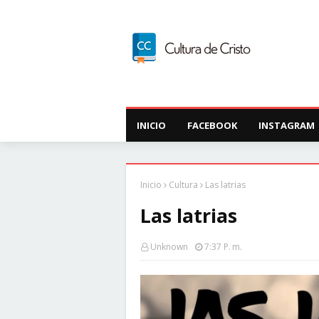
INICIO
FACEBOOK
INSTAGRAM
Inicio
Cultura
Las latrias
Las latrias
Unknown
7:37 P. M.