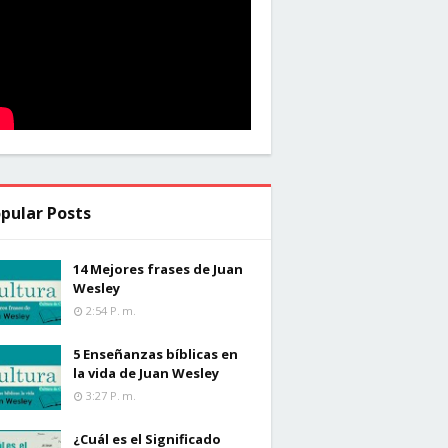
pular Posts
14 Mejores frases de Juan
Wesley
2:54 P. M.
5 Enseñanzas bíblicas en
la vida de Juan Wesley
3:27 P. M.
¿Cuál es el Significado