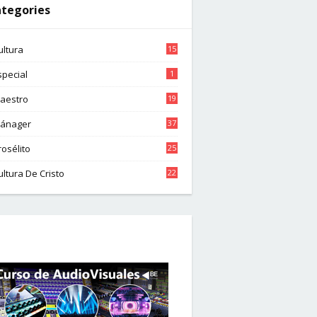
tegories
ultura
15
special
1
aestro
19
ánager
37
rosélito
25
ultura De Cristo
22