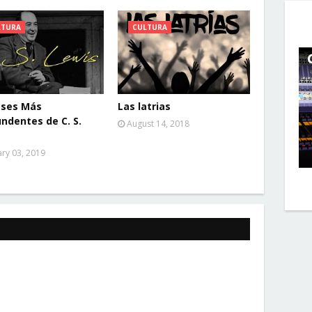
LTURA
CULTURA
ases Más
Las latrias
ndentes de C. S.
August 14, 2018
ary 03, 2019