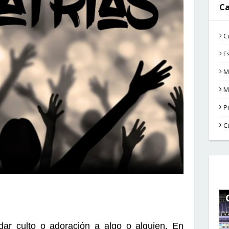
Ca
C
E
M
M
P
C
 dar culto o adoración a algo o alguien. En 