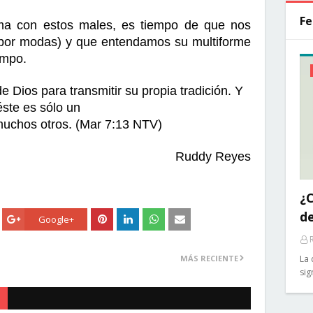
Fe
ma con estos males, es tiempo de que nos 
por modas) y que entendamos su multiforme 
empo.
 Dios para transmitir su propia tradición. Y 
éste es sólo un
muchos otros. (Mar 7:13 NTV)
Ruddy Reyes
¿C
d
Google+
MÁS RECIENTE
La 
sig