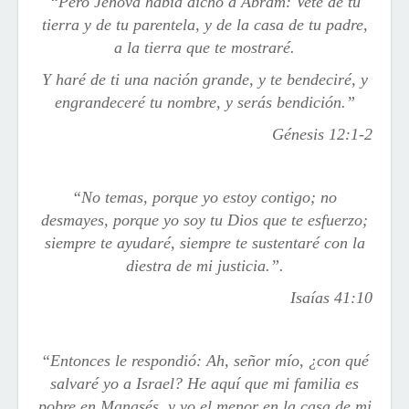
“Pero Jehová había dicho a Abram: Vete de tu
tierra y de tu parentela, y de la casa de tu padre,
a la tierra que te mostraré.
Y haré de ti una nación grande, y te bendeciré, y
engrandeceré tu nombre, y serás bendición.”
Génesis 12:1-2
“No temas, porque yo estoy contigo; no
desmayes, porque yo soy tu Dios que te esfuerzo;
siempre te ayudaré, siempre te sustentaré con la
diestra de mi justicia.
”.
Isaías 41:10
“Entonces le respondió: Ah, señor mío, ¿con qué
salvaré yo a Israel? He aquí que mi familia es
pobre en Manasés, y yo el menor en la casa de mi