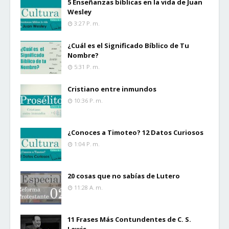
5 Enseñanzas bíblicas en la vida de Juan
Wesley
3:27 P. M.
¿Cuál es el Significado Bíblico de Tu
Nombre?
5:31 P. M.
Cristiano entre inmundos
10:36 P. M.
¿Conoces a Timoteo? 12 Datos Curiosos
1:04 P. M.
20 cosas que no sabías de Lutero
11:28 A. M.
11 Frases Más Contundentes de C. S.