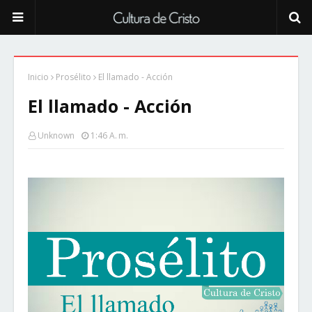
Inicio
Prosélito
El llamado - Acción
El llamado - Acción
Unknown
1:46 A. M.