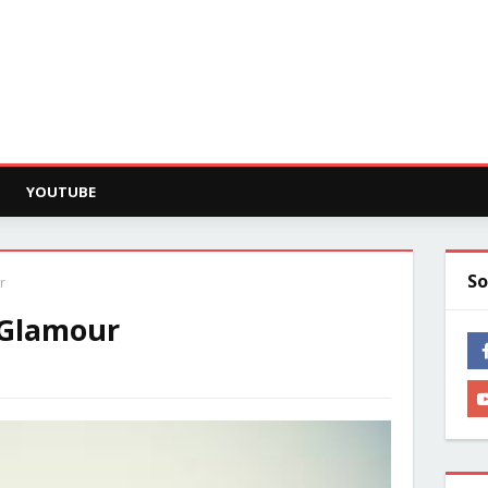
YOUTUBE
So
r
 Glamour