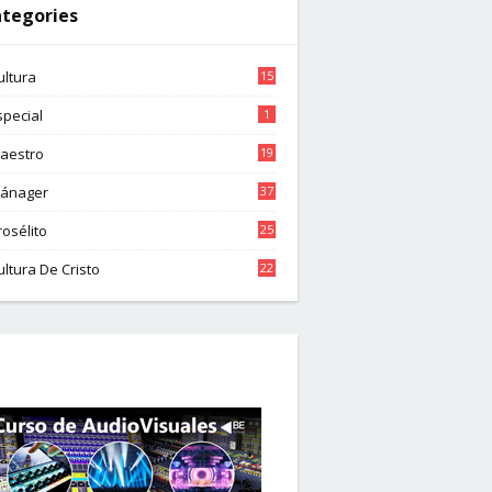
tegories
ultura
15
special
1
aestro
19
ánager
37
rosélito
25
ultura De Cristo
22