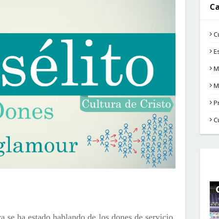
Ca
C
E
M
M
P
C
ra se ha estado hablando de los dones de servicio,