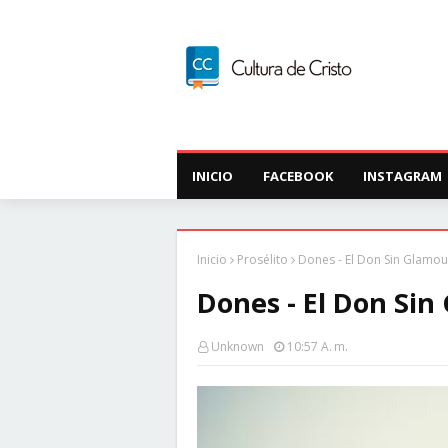
INICIO
FACEBOOK
INSTAGRAM
Inicio
Prosélito
Dones - El Don Sin Glamou
Dones - El Don Sin
Unknown
10:57 A. M.